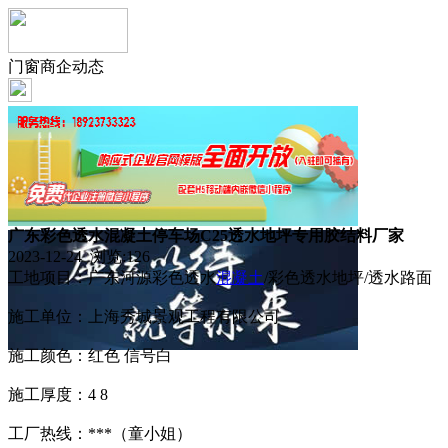
门窗商企动态
广东彩色透水混凝土停车场C25透水地坪专用胶结料厂家
2023-12-24 浏览:
126
工地项目：广东河源彩色透水
混凝土
/彩色透水地坪/透水路面
施工单位：上海秀城景观工程有限公司
施工颜色：红色 信号白
施工厚度：4 8
工厂热线：***（童小姐）