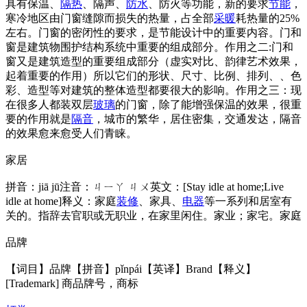
具有保温、
隔热
、隔声、
防水
、防火等功能，新的要求
节能
，
寒冷地区由门窗缝隙而损失的热量，占全部
采暖
耗热量的25%
左右。门窗的密闭性的要求，是节能设计中的重要内容。门和
窗是建筑物围护结构系统中重要的组成部分。作用之二:门和
窗又是建筑造型的重要组成部分（虚实对比、韵律艺术效果，
起着重要的作用）所以它们的形状、尺寸、比例、排列、、色
彩、造型等对建筑的整体造型都要很大的影响。作用之三：现
在很多人都装双层
玻璃
的门窗，除了能增强保温的效果，很重
要的作用就是
隔音
，城市的繁华，居住密集，交通发达，隔音
的效果愈来愈受人们青睐。
家居
拼音：jiā jū注音：ㄐㄧㄚ ㄐㄨ英文：[Stay idle at home;Live
idle at home]释义：家庭
装修
、家具、
电器
等一系列和居室有
关的。指辞去官职或无职业，在家里闲住。家业；家宅。家庭
品牌
【词目】品牌【拼音】pǐnpái【英译】Brand【释义】
[Trademark] 商品牌号，商标