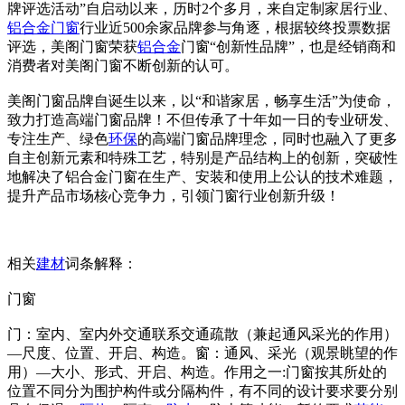
牌评选活动”自启动以来，历时2个多月，来自定制家居行业、
铝合金门窗
行业近500余家品牌参与角逐，根据较终投票数据
评选，美阁门窗荣获
铝合金
门窗“创新性品牌”，也是经销商和
消费者对美阁门窗不断创新的认可。
美阁门窗品牌自诞生以来，以“和谐家居，畅享生活”为使命，
致力打造高端门窗品牌！不但传承了十年如一日的专业研发、
专注生产、绿色
环保
的高端门窗品牌理念，同时也融入了更多
自主创新元素和特殊工艺，特别是产品结构上的创新，突破性
地解决了铝合金门窗在生产、安装和使用上公认的技术难题，
提升产品市场核心竞争力，引领门窗行业创新升级！
相关
建材
词条解释：
门窗
门：室内、室内外交通联系交通疏散（兼起通风采光的作用）
—尺度、位置、开启、构造。窗：通风、采光（观景眺望的作
用）—大小、形式、开启、构造。作用之一:门窗按其所处的
位置不同分为围护构件或分隔构件，有不同的设计要求要分别