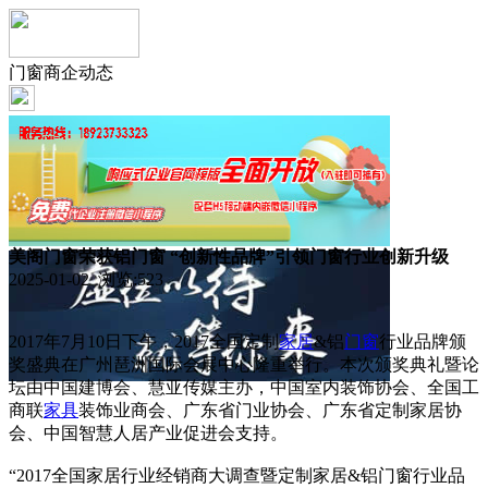
门窗商企动态
美阁门窗荣获铝门窗 “创新性品牌”引领门窗行业创新升级
2025-01-02 浏览:
523
2017年7月10日下午，2017全国定制
家居
&铝
门窗
行业品牌颁
奖盛典在广州琶洲国际会展中心隆重举行。本次颁奖典礼暨论
坛由中国建博会、慧亚传媒主办，中国室内装饰协会、全国工
商联
家具
装饰业商会、广东省门业协会、广东省定制家居协
会、中国智慧人居产业促进会支持。
“2017全国家居行业经销商大调查暨定制家居&铝门窗行业品